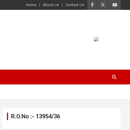
Home
About Us
Contact Us
R.O.No :- 13954/36