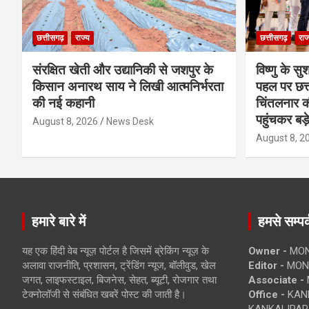
छत्तीसगढ़
राज्य
छत्तीसगढ़
राज
संरक्षित खेती और उद्यानिकी से जशपुर के
विष्णु के सु
किसान अनारथ साय ने लिखी आत्मनिर्भरता
पहल पर छत्त
की नई कहानी
चिंतलनार की 
पहुंचकर बड़
August 8, 2026
News Desk
August 8, 2
हमारे बारे में
हमसे सम्पर्
यह एक हिंदी वेब न्यूज़ पोर्टल है जिसमें ब्रेकिंग न्यूज़ के
Owner -
MON
अलावा राजनीति, प्रशासन, ट्रेंडिंग न्यूज, बॉलीवुड, खेल
Editor -
MONE
जगत, लाइफस्टाइल, बिजनेस, सेहत, ब्यूटी, रोजगार तथा
Associate -
टेक्नोलॉजी से संबंधित खबरें पोस्ट की जाती है।
Office -
KANK
KANKALIPARA