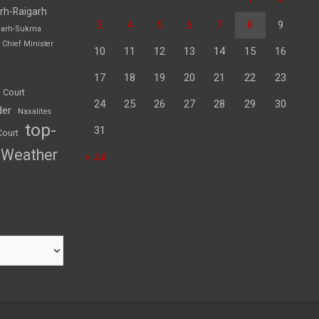
rh-Raigarh
3
4
5
6
7
8
9
garh-Sukma
Chief Minister
10
11
12
13
14
15
16
17
18
19
20
21
22
23
 Court
24
25
26
27
28
29
30
der
Naxalites
top-
31
Court
Weather
« Jul