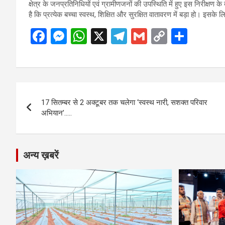
क्षेत्र के जनप्रतिनिधियों एवं ग्रामीणजनों की उपस्थिति में हुए इस निरीक्षण क
है कि प्रत्येक बच्चा स्वस्थ, शिक्षित और सुरक्षित वातावरण में बड़ा हो। 
F
M
W
X
T
G
C
S
a
es
h
el
m
o
h
ce
se
at
e
ail
py
ar
b
n
s
gr
Li
e
Post
o
g
A
a
n
17 सितम्बर से 2 अक्टूबर तक चलेगा ‘स्वस्थ नारी, सशक्त परिवार
navigation
o
er
p
m
k
अभियान’…..
k
p
अन्य ख़बरें