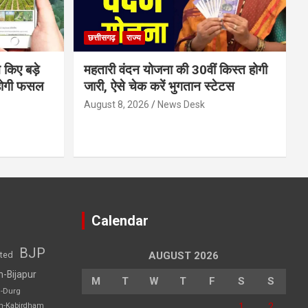
छत्तीसगढ़
राज्य
 किए बड़े
महतारी वंदन योजना की 30वीं किस्त होगी
होगी फसल
जारी, ऐसे चेक करें भुगतान स्टेटस
August 8, 2026
News Desk
Calendar
BJP
sted
AUGUST 2026
h-Bijapur
M
T
W
T
F
S
S
h-Durg
1
2
rh-Kabirdham