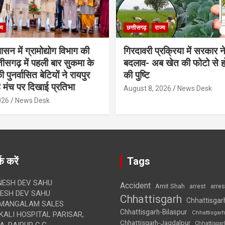
्य
छत्तीसगढ़
राज्य
शासन में ग्रामोद्योग विभाग की
गिरदावरी प्रक्रिया में सरकार ने
ीसगढ़ में पहली बार सुकमा के
बदलाव- अब खेत की फोटो से 
पुनर्वासित बेटियों ने रायपुर
की पुष्टि
े मंच पर दिखाई प्रतिभा
August 8, 2026
News Desk
026
News Desk
क करें
Tags
ESH DEV SAHU
Accident
Amit Shah
arre
arrest
SH DEV SAHU
Chhattisgarh
Chhattisgar
MANGALAM SALES
Chhattisgarh-Bilaspur
Chhattisgar
ALI HOSPITAL PARISAR,
Chhattisgarh-Jagdalpur
Chhattisga
, RAIPUR C.G.