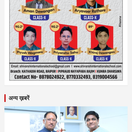
अन्य ख़बरें