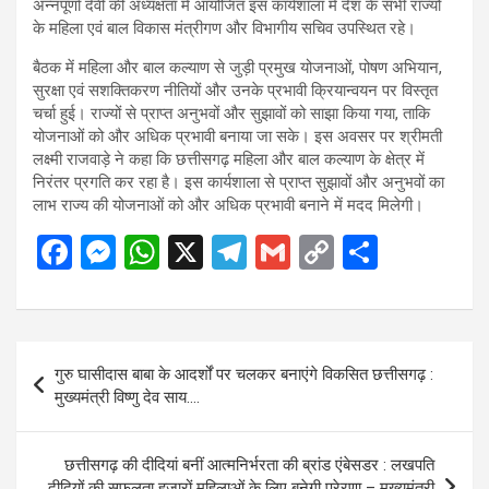
अन्नपूर्णा देवी की अध्यक्षता में आयोजित इस कार्यशाला में देश के सभी राज्यों
के महिला एवं बाल विकास मंत्रीगण और विभागीय सचिव उपस्थित रहे।
बैठक में महिला और बाल कल्याण से जुड़ी प्रमुख योजनाओं, पोषण अभियान,
सुरक्षा एवं सशक्तिकरण नीतियों और उनके प्रभावी क्रियान्वयन पर विस्तृत
चर्चा हुई। राज्यों से प्राप्त अनुभवों और सुझावों को साझा किया गया, ताकि
योजनाओं को और अधिक प्रभावी बनाया जा सके। इस अवसर पर श्रीमती
लक्ष्मी राजवाड़े ने कहा कि छत्तीसगढ़ महिला और बाल कल्याण के क्षेत्र में
निरंतर प्रगति कर रहा है। इस कार्यशाला से प्राप्त सुझावों और अनुभवों का
लाभ राज्य की योजनाओं को और अधिक प्रभावी बनाने में मदद मिलेगी।
F
M
W
X
T
G
C
S
a
es
h
el
m
o
h
ce
se
at
e
ail
py
ar
b
n
s
gr
Li
e
Post
गुरु घासीदास बाबा के आदर्शों पर चलकर बनाएंगे विकसित छत्तीसगढ़ :
o
g
A
a
n
navigation
मुख्यमंत्री विष्णु देव साय….
o
er
p
m
k
k
p
छत्तीसगढ़ की दीदियां बनीं आत्मनिर्भरता की ब्रांड एंबेसडर : लखपति
दीदियों की सफलता हजारों महिलाओं के लिए बनेगी प्रेरणा – मुख्यमंत्री