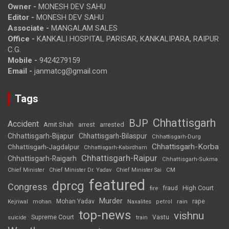
Owner -
MONESH DEV SAHU
Editor -
MONESH DEV SAHU
Associate -
MANGALAM SALES
Office -
KANKALI HOSPITAL PARISAR, KANKALIPARA, RAIPUR
C.G.
Mobile -
9424279159
Email -
janmatcg@gmail.com
Tags
Chhattisgarh
BJP
Accident
Amit Shah
arrested
arrest
Chhattisgarh-Bijapur
Chhattisgarh-Bilaspur
Chhattisgarh-Durg
Chhattisgarh-Korba
Chhattisgarh-Jagdalpur
Chhattisgarh-Kabirdham
Chhattisgarh-Raipur
Chhattisgarh-Raigarh
Chhattisgarh-Sukma
CM
Chief Minister
Chief Minister Dr. Yadav
Chief Minister Sai
featured
dprcg
Congress
High Court
fire
fraud
Murder
rape
Mohan Yadav
Naxalites
rain
Kejriwal
mohan
petrol
top-news
vishnu
Supreme Court
Vastu
suicide
train