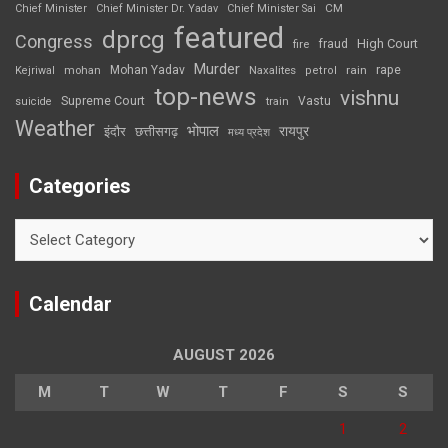
CM
Chief Minister
Chief Minister Dr. Yadav
Chief Minister Sai
featured
dprcg
Congress
High Court
fire
fraud
Murder
rape
Mohan Yadav
Naxalites
rain
Kejriwal
mohan
petrol
top-news
vishnu
Supreme Court
Vastu
suicide
train
Weather
भोपाल
रायपुर
इंदौर
छत्तीसगढ़
मध्य प्रदेश
Categories
Categories
Calendar
AUGUST 2026
M
T
W
T
F
S
S
1
2