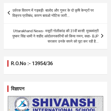
b
n
s
gr
Li
e
Post
उर्वरक वितरण में गड़बड़ीः बालोद और गुरूर के दो कृषि केन्द्रों पर
o
g
A
a
n
navigation
विक्रय प्रतिबंध, कारण बताओ नोटिस जारी….
o
er
p
m
k
k
p
Uttarakhand News- मसूरी गोलीकांड की 31वीं बरसी: मुख्यमंत्री
पुष्कर सिंह धामी ने शहीद आंदोलनकारियों को किया नमन, कहा- BJP
सरकार उनके सपने को पूरा कर रही है….
R.O.No :- 13954/36
विज्ञापन