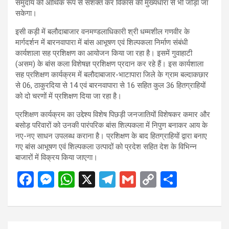
समुदाय को आर्थिक रूप से सशक्त कर विकास की मुख्यधारा से भी जोड़ा जा
सकेगा।
इसी कड़ी में बलौदाबाजार वनमण्डलाधिकारी श्री धम्मशील गणवीर के
मार्गदर्शन में बारनवापारा में बांस आभूषण एवं शिल्पकला निर्माण संबंधी
कार्यशाला सह प्रशिक्षण का आयोजन किया जा रहा है। इसमें गुवाहाटी
(असम) के बांस कला विशेषज्ञ प्रशिक्षण प्रदान कर रहे हैं। इस कार्यशाला
सह प्रशिक्षण कार्यक्रम में बलौदाबाजार-भाटापारा जिले के ग्राम बल्दाकछार
से 06, ठाकुरदिया से 14 एवं बारनवापारा से 16 सहित कुल 36 हितग्राहियों
को दो चरणों में प्रशिक्षण दिया जा रहा है।
प्रशिक्षण कार्यक्रम का उद्देश्य विशेष पिछड़ी जनजातियों विशेषकर कमार और
बसोड़ परिवारों को उनकी पारंपरिक बांस शिल्पकला में निपुण बनाकर आय के
नए-नए साधन उपलब्ध कराना है। प्रशिक्षण के बाद हितग्राहियों द्वारा बनाए
गए बांस आभूषण एवं शिल्पकला उत्पादों को प्रदेश सहित देश के विभिन्न
बाजारों में विक्रय किया जाएगा।
F
M
W
X
T
G
C
S
a
es
h
el
m
o
h
ce
se
at
e
ail
py
ar
b
n
s
gr
Li
e
Post