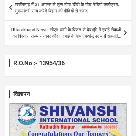
छत्तीसगढ़ में 31 अगस्त से शुरू होगा ‘दीदी के गोठ’ रेडियो कार्यक्रम,
o
g
A
a
n
navigation
मुख्यमंत्री साय करेंगे बिहान की दीदियों से संवाद….
o
er
p
m
k
k
p
Uttarakhand News: सीएम धामी के विजन से देवभूमि में हवाई सेवाओं
का विस्तार, राज्य सरकार और एएआई के बीच एमओयू पर बनी सहमति…
R.O.No :- 13954/36
विज्ञापन