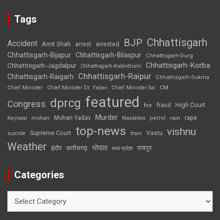
Tags
Chhattisgarh
BJP
Accident
Amit Shah
arrested
arrest
Chhattisgarh-Bijapur
Chhattisgarh-Bilaspur
Chhattisgarh-Durg
Chhattisgarh-Korba
Chhattisgarh-Jagdalpur
Chhattisgarh-Kabirdham
Chhattisgarh-Raipur
Chhattisgarh-Raigarh
Chhattisgarh-Sukma
CM
Chief Minister
Chief Minister Dr. Yadav
Chief Minister Sai
featured
dprcg
Congress
High Court
fire
fraud
Murder
rape
Mohan Yadav
Naxalites
rain
Kejriwal
mohan
petrol
top-news
vishnu
Supreme Court
Vastu
suicide
train
Weather
भोपाल
रायपुर
इंदौर
छत्तीसगढ़
मध्य प्रदेश
Categories
Categories