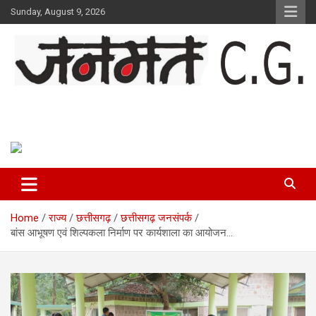
Skip
Sunday, August 9, 2026
to
content
Janmat CG
Voice of Chhattisgarh
Home
राज्य
छत्तीसगढ़
छत्तीसगढ़ जनसंपर्क
बांस आभूषण एवं शिल्पकला निर्माण पर कार्यशाला का आयोजन…