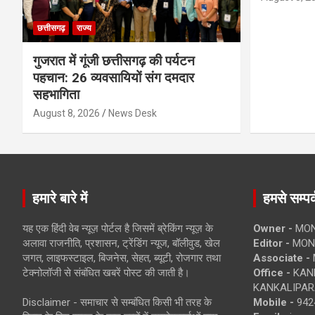
छत्तीसगढ़
राज्य
गुजरात में गूंजी छत्तीसगढ़ की पर्यटन
पहचान: 26 व्यवसायियों संग दमदार
सहभागिता
August 8, 2026
News Desk
हमारे बारे में
हमसे सम्पर्
यह एक हिंदी वेब न्यूज़ पोर्टल है जिसमें ब्रेकिंग न्यूज़ के
Owner -
MON
अलावा राजनीति, प्रशासन, ट्रेंडिंग न्यूज, बॉलीवुड, खेल
Editor -
MONE
जगत, लाइफस्टाइल, बिजनेस, सेहत, ब्यूटी, रोजगार तथा
Associate -
टेक्नोलॉजी से संबंधित खबरें पोस्ट की जाती है।
Office -
KANK
KANKALIPARA
Disclaimer - समाचार से सम्बंधित किसी भी तरह के
Mobile -
942