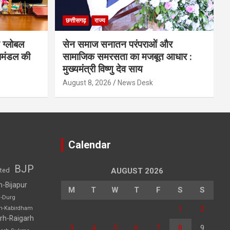
छत्तीसगढ़
राज्य
 ग्लोबल
सेन समाज सनातन परंपराओं और
िमंडल की
सामाजिक समरसता का मजबूत आधार :
मुख्यमंत्री विष्णु देव साय
August 8, 2026
News Desk
Calendar
BJP
sted
AUGUST 2026
h-Bijapur
M
T
W
T
F
S
S
h-Durg
1
2
rh-Kabirdham
rh-Raigarh
3
4
5
6
7
8
9