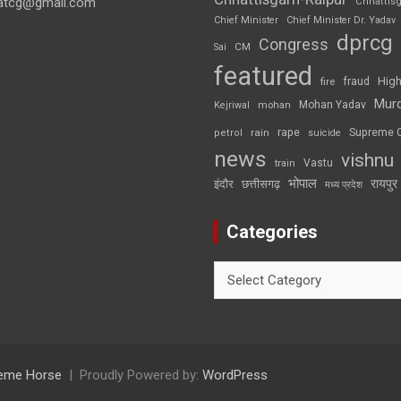
atcg@gmail.com
Chhattis
Chief Minister
Chief Minister Dr. Yadav
dprcg
Congress
CM
Sai
featured
High
fire
fraud
Mur
Mohan Yadav
Kejriwal
mohan
rape
Supreme 
rain
petrol
suicide
news
vishnu
Vastu
train
भोपाल
रायपुर
इंदौर
छत्तीसगढ़
मध्य प्रदेश
Categories
Categories
eme Horse
Proudly Powered by:
WordPress