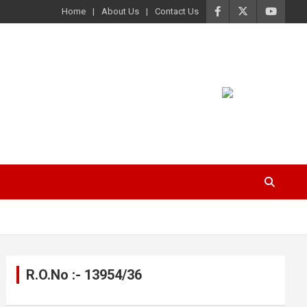
Home
About Us
Contact Us
R.O.No :- 13954/36