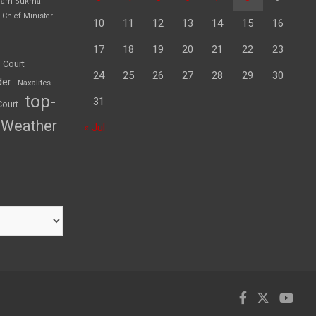
garh-Sukma
Chief Minister
10
11
12
13
14
15
16
17
18
19
20
21
22
23
 Court
24
25
26
27
28
29
30
der
Naxalites
top-
31
Court
Weather
« Jul