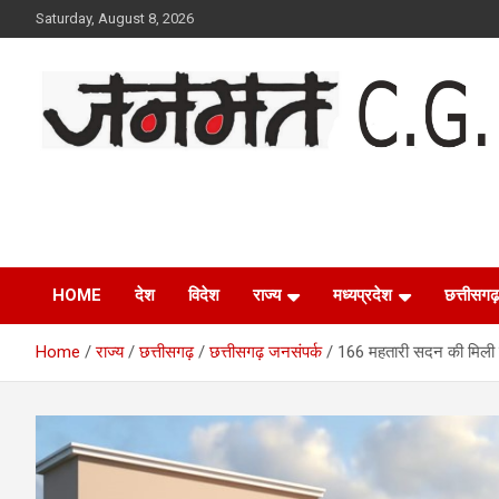
Skip
Saturday, August 8, 2026
to
content
Janmat CG
Voice of Chhattisgarh
HOME
देश
विदेश
राज्य
मध्यप्रदेश
छत्तीसगढ़
Home
राज्य
छत्तीसगढ़
छत्तीसगढ़ जनसंपर्क
166 महतारी सदन की मिली स्