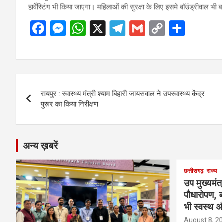
हार्वेस्टिंग भी किया जाएगा। महिलाओं की सुरक्षा के लिए इसमे बॉउंड्रीवाल भ
F
M
W
X
T
G
C
S
a
es
h
el
m
o
h
ce
se
at
e
ail
py
ar
b
n
s
gr
Li
e
Post
o
g
A
a
n
रायपुर : स्वास्थ्य मंत्री श्याम बिहारी जायसवाल ने उपस्वास्थ्य केंद्र
navigation
o
er
p
m
k
पुरूर का किया निरीक्षण
k
p
अन्य ख़बरें
छत्तीसगढ़
राज्य
उप मुख्यमंत
पौधारोपण, ब
भी स्वस्थ औ
August 8, 2