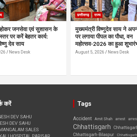
्य
छत्तीसगढ़
राज्य
ठ होकर जनसेवा एवं सुशासन के
मुख्यमंत्री विष्णुदेव साय ने अप
्तर पर करें बेहतर कार्य:
पर लगाया पीपल का पौधा, वन
विष्णु देव साय
महोत्सव-2026 का हुआ शुभारं
026
News Desk
August 5, 2026
News Desk
क करें
Tags
ESH DEV SAHU
Accident
Amit Shah
arre
arrest
SH DEV SAHU
Chhattisgarh
Chhattisgar
MANGALAM SALES
Chhattisgarh-Bilaspur
Chhattisgar
ALI HOSPITAL PARISAR,