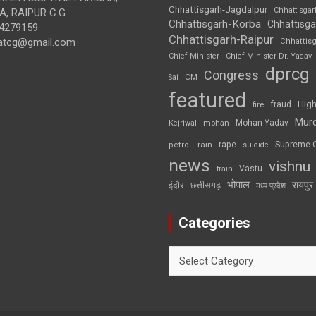
Chhattisgarh-Jagdalpur
Chhattisga
, RAIPUR C.G.
Chhattisgarh-Korba
Chhattisga
4279159
Chhattisgarh-Raipur
atcg@gmail.com
Chhattis
Chief Minister
Chief Minister Dr. Yadav
dprcg
Congress
CM
Sai
featured
High
fire
fraud
Mur
Mohan Yadav
Kejriwal
mohan
rape
Supreme 
rain
petrol
suicide
news
vishnu
Vastu
train
भोपाल
रायपुर
इंदौर
छत्तीसगढ़
मध्य प्रदेश
Categories
Categories