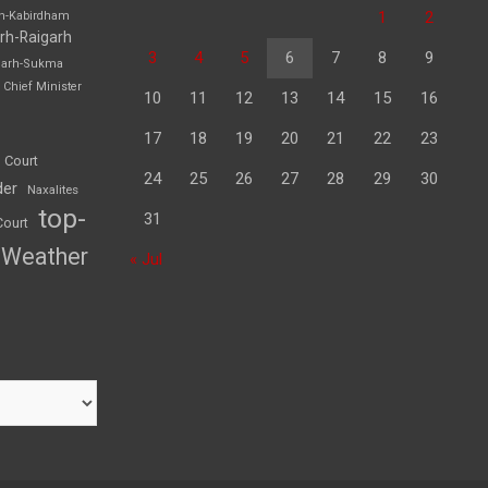
1
2
rh-Kabirdham
rh-Raigarh
3
4
5
6
7
8
9
garh-Sukma
Chief Minister
10
11
12
13
14
15
16
17
18
19
20
21
22
23
 Court
24
25
26
27
28
29
30
der
Naxalites
top-
31
Court
Weather
« Jul