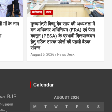
छत्तीसगढ़
राज्य
नी माँ के नाम
मुख्यमंत्री विष्णु देव साय की अध्यक्षता में
वन अधिकार अधिनियम (FRA) एवं पेसा
भ
कानून (PESA) के प्रभावी क्रियान्वयन
हेतु गठित टास्क फोर्स की पहली बैठक
संपन्न
August 5, 2026
News Desk
Calendar
BJP
sted
AUGUST 2026
h-Bijapur
M
T
W
T
F
S
S
h-Durg