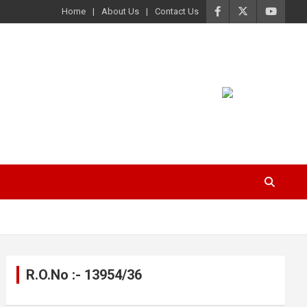
Home
About Us
Contact Us
R.O.No :- 13954/36