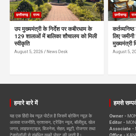
छत्तीसगढ़
राज्य
छत्तीसगढ़
राज
उप मुख्यमंत्री के निर्देश पर कबीरधाम के
कर्तव्यनिष्
129 शालाओं में बालिका शौचालय को मिली
लिए जमीनी स
स्वीकृति
मुख्यमंत्री 
August 5, 2026
News Desk
August 5, 2
हमारे बारे में
हमसे सम्पर्
यह एक हिंदी वेब न्यूज़ पोर्टल है जिसमें ब्रेकिंग न्यूज़ के
Owner -
MON
अलावा राजनीति, प्रशासन, ट्रेंडिंग न्यूज, बॉलीवुड, खेल
Editor -
MONE
जगत, लाइफस्टाइल, बिजनेस, सेहत, ब्यूटी, रोजगार तथा
Associate -
टेक्नोलॉजी से संबंधित खबरें पोस्ट की जाती है।
Office -
KANK