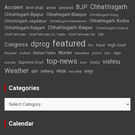
Chhattisgarh
BJP
Accident
Amit Shah
arrested
arrest
Chhattisgarh-Bijapur
Chhattisgarh-Bilaspur
Chhattisgarh-Durg
Chhattisgarh-Korba
Chhattisgarh-Jagdalpur
Chhattisgarh-Kabirdham
Chhattisgarh-Raipur
Chhattisgarh-Raigarh
Chhattisgarh-Sukma
CM
Chief Minister
Chief Minister Dr. Yadav
Chief Minister Sai
featured
dprcg
Congress
High Court
fire
fraud
Murder
rape
Mohan Yadav
Naxalites
rain
Kejriwal
mohan
petrol
top-news
vishnu
Supreme Court
Vastu
suicide
train
Weather
भोपाल
रायपुर
इंदौर
छत्तीसगढ़
मध्य प्रदेश
Categories
Categories
Calendar