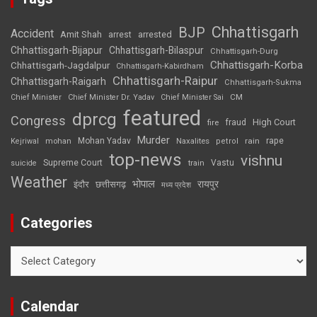
Chhattisgarh
BJP
Accident
Amit Shah
arrested
arrest
Chhattisgarh-Bijapur
Chhattisgarh-Bilaspur
Chhattisgarh-Durg
Chhattisgarh-Korba
Chhattisgarh-Jagdalpur
Chhattisgarh-Kabirdham
Chhattisgarh-Raipur
Chhattisgarh-Raigarh
Chhattisgarh-Sukma
CM
Chief Minister
Chief Minister Dr. Yadav
Chief Minister Sai
featured
dprcg
Congress
High Court
fire
fraud
Murder
rape
Mohan Yadav
Naxalites
rain
Kejriwal
mohan
petrol
top-news
vishnu
Supreme Court
Vastu
suicide
train
Weather
भोपाल
रायपुर
इंदौर
छत्तीसगढ़
मध्य प्रदेश
Categories
Categories
Calendar