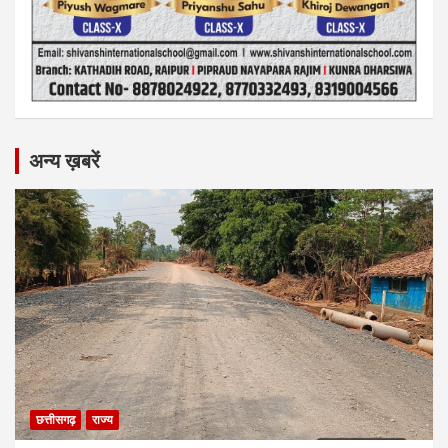
अन्य ख़बरें
छत्तीसगढ़
राज्य