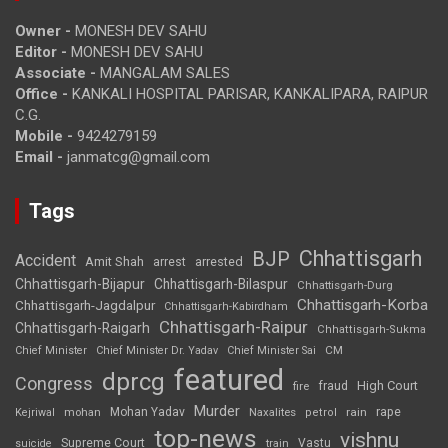
Owner -
MONESH DEV SAHU
Editor -
MONESH DEV SAHU
Associate -
MANGALAM SALES
Office -
KANKALI HOSPITAL PARISAR, KANKALIPARA, RAIPUR
C.G.
Mobile -
9424279159
Email -
janmatcg@gmail.com
Tags
Chhattisgarh
BJP
Accident
Amit Shah
arrested
arrest
Chhattisgarh-Bijapur
Chhattisgarh-Bilaspur
Chhattisgarh-Durg
Chhattisgarh-Korba
Chhattisgarh-Jagdalpur
Chhattisgarh-Kabirdham
Chhattisgarh-Raipur
Chhattisgarh-Raigarh
Chhattisgarh-Sukma
CM
Chief Minister
Chief Minister Dr. Yadav
Chief Minister Sai
featured
dprcg
Congress
High Court
fire
fraud
Murder
rape
Mohan Yadav
Naxalites
rain
Kejriwal
mohan
petrol
top-news
vishnu
Supreme Court
Vastu
suicide
train