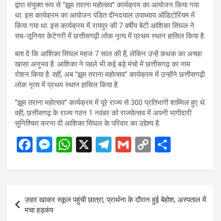
द्वारा संयुक्त रूप से “झूम तराना महोत्सव” कार्यक्रम का आयोजन किया गया
था. इस कार्यक्रम का आयोजन पंडित दीनदयाल उपाध्याय ऑडिटोरियम में
किया गया था. इस कार्यक्रम में रायपुर की 7 वर्षीय बेटी आशिका सिंघल ने
सब-जूनियर केटेगरी में छत्तीसगढ़ी लोक नृत्य में प्रथम स्थान हासिल किया है.
बता दें कि आशिका सिंघल महज 7 साल की हैं, लेकिन उन्हें कथक का अच्छा
खासा अनुभव है. आशिका ने पहले भी कई बड़े मंचो में छत्तीसगढ़ का नाम
रोशन किया है. वहीं, अब “झूम तराना महोत्सव” कार्यक्रम में उन्होंने छत्तीसगढ़ी
लोक नृत्य में प्रथम स्थान हासिल किया है.
“झूम तराना महोत्सव” कार्यक्रम में पूरे राज्य से 300 प्रतिभागी शाम्मिल हुए थे.
वही, छत्तीसगढ़ के राज्य गठन 1 नवंबर को राज्योत्सव में अपनी भागीदारी
सुनिश्चित करना दी आशिका सिंघल के परिवार का उद्देश्य है.
F
M
W
X
T
G
C
S
a
es
h
el
m
o
h
ce
se
at
e
ail
py
ar
b
n
s
gr
Li
e
Post
ज़हर खाकर स्कूल पहुंची छात्रा, प्रार्थना के दौरान हुई बेहोश, अस्पताल में
o
g
A
a
n
navigation
मचा हड़कंप