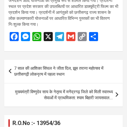
जनदर्शन आदि योजनाओं को प्रमुख रूप से शामिल किया गया। प्रदर्शनी
स्थल पर प्रदेश सरकार की उपलब्धियों पर आधारित डाक्यूमेंट्री फिल्म का भी
प्रदर्शन किया गया। प्रदर्शनी में आगंतुको को छत्तीसगढ़ राज्य शासन के
लोक कल्याणकारी योजनाओं पर आधारित विभिन्न पुस्तकों का भी वितरण
निःशुल्क किया गया।
F
M
W
X
T
G
C
S
a
es
h
el
m
o
h
ce
se
at
e
ail
py
ar
b
n
s
gr
Li
e
Post
7 साल की आशिका सिंघल ने जीता दिल, झूम तराना महोत्सव में
o
g
A
a
n
navigation
छत्तीसगढ़ी लोकनृत्य में पहला स्थान
o
er
p
m
k
k
p
मुख्यमंत्री विष्णुदेव साय के नेतृत्व में मनेंद्रगढ़ जिले को मिली स्वास्थ्य
सेवाओं में प्राथमिकता: श्याम बिहारी जायसवाल….
R.O.No :- 13954/36