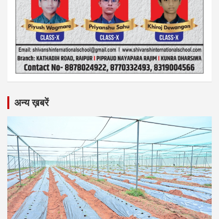
अन्य ख़बरें