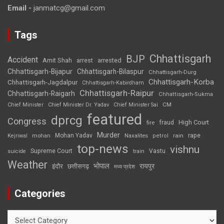
Email -
janmatcg@gmail.com
Tags
Chhattisgarh
BJP
Accident
Amit Shah
arrested
arrest
Chhattisgarh-Bijapur
Chhattisgarh-Bilaspur
Chhattisgarh-Durg
Chhattisgarh-Korba
Chhattisgarh-Jagdalpur
Chhattisgarh-Kabirdham
Chhattisgarh-Raipur
Chhattisgarh-Raigarh
Chhattisgarh-Sukma
CM
Chief Minister
Chief Minister Dr. Yadav
Chief Minister Sai
featured
dprcg
Congress
High Court
fire
fraud
Murder
rape
Mohan Yadav
Naxalites
rain
Kejriwal
mohan
petrol
top-news
vishnu
Supreme Court
Vastu
suicide
train
Weather
भोपाल
रायपुर
इंदौर
छत्तीसगढ़
मध्य प्रदेश
Categories
Categories