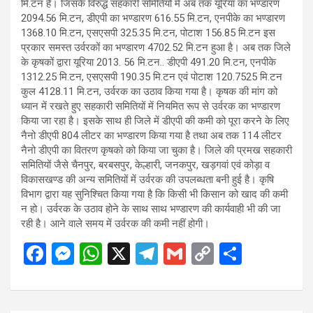
मि.टन है। जिसके विरुद्ध सहकारी समितियों में अब तक यूरिया का भण्डारण
2094.56 मि.टन, डीएपी का भण्डारण 616.55 मि.टन, एनपीके का भण्डारण
1368.10 मि.टन, एसएसपी 325.35 मि.टन, पोटाश 156.85 मि.टन इस
प्रकार समस्त उर्वरकों का भण्डारण 4702.52 मि.टन हुआ है। अब तक जिले
के कृषकों द्वारा यूरिया 2013. 56 मि.टन.. डीएपी 491.20 मि.टन, एनपीके
1312.25 मि.टन, एसएसपी 190.35 मि.टन एवं पोटाश 120.7525 मि.टन
कुल 4128.11 मि.टन, उर्वरक का उठाव किया गया है। कृषक की मांग को
ध्यान में रखते हुए सहकारी समितियों में नियमित रूप से उर्वरक का भण्डारण
किया जा रहा है। इसके साथ ही जिले में डीएपी की कमी को पूरा करने के लिए
नैनो डीएपी 804 लीटर का भण्डारण किया गया है तथा अब तक 114 लीटर
नैनो डीएपी का वितरण कृषको को किया जा चुका है। जिले की प्रमख सहकारी
समितियों जैसे चैनपुर, बरबसपुर, केल्हारी, जनकपुर, खड़गवां एवं कोड़ा व
विकासखण्ड की अन्य समितियों में उर्वरक की उपलब्धता बनी हुई है। कृषि
विभाग द्वारा यह सुनिश्चित किया गया है कि किसी भी किसान को खाद की कमी
न हो। उर्वरक के उठाव होने के साथ साथ भण्डारण की कार्यवाही भी की जा
रही है। आने वाले समय में उर्वरक की कमी नहीं होगी।
F
M
W
X
T
G
C
S
a
es
h
el
m
o
h
ce
se
at
e
ail
py
ar