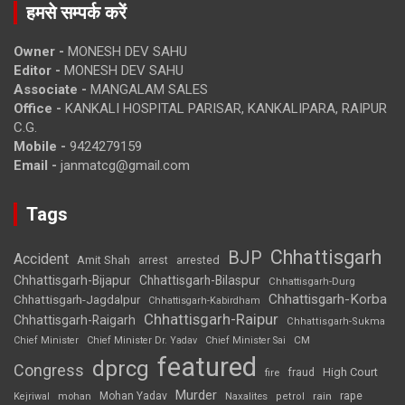
हमसे सम्पर्क करें
Owner -
MONESH DEV SAHU
Editor -
MONESH DEV SAHU
Associate -
MANGALAM SALES
Office -
KANKALI HOSPITAL PARISAR, KANKALIPARA, RAIPUR
C.G.
Mobile -
9424279159
Email -
janmatcg@gmail.com
Tags
Chhattisgarh
BJP
Accident
Amit Shah
arrested
arrest
Chhattisgarh-Bijapur
Chhattisgarh-Bilaspur
Chhattisgarh-Durg
Chhattisgarh-Korba
Chhattisgarh-Jagdalpur
Chhattisgarh-Kabirdham
Chhattisgarh-Raipur
Chhattisgarh-Raigarh
Chhattisgarh-Sukma
CM
Chief Minister
Chief Minister Dr. Yadav
Chief Minister Sai
featured
dprcg
Congress
High Court
fire
fraud
Murder
rape
Mohan Yadav
Naxalites
rain
Kejriwal
mohan
petrol