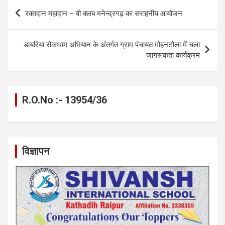
b
n
s
gr
Li
e
Post
रक्तदान महादान – वी क्लब मनेन्द्रगढ़ का सराहनीय आयोजन
o
g
A
a
n
navigation
o
er
p
m
k
डायरिया रोकथाम अभियान के अंतर्गत ग्राम पंचायत मोहनटोला में चला
k
p
जागरूकता कार्यक्रम
R.O.No :- 13954/36
विज्ञापन