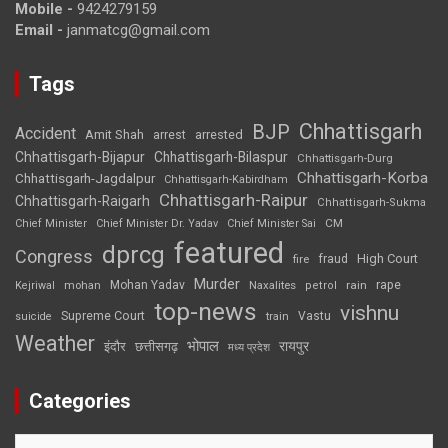
Mobile -
9424279159
Email -
janmatcg@gmail.com
Tags
Chhattisgarh
BJP
Accident
Amit Shah
arrested
arrest
Chhattisgarh-Bijapur
Chhattisgarh-Bilaspur
Chhattisgarh-Durg
Chhattisgarh-Korba
Chhattisgarh-Jagdalpur
Chhattisgarh-Kabirdham
Chhattisgarh-Raipur
Chhattisgarh-Raigarh
Chhattisgarh-Sukma
CM
Chief Minister
Chief Minister Dr. Yadav
Chief Minister Sai
featured
dprcg
Congress
High Court
fire
fraud
Murder
rape
Mohan Yadav
Naxalites
rain
Kejriwal
mohan
petrol
top-news
vishnu
Supreme Court
Vastu
suicide
train
Weather
भोपाल
रायपुर
इंदौर
छत्तीसगढ़
मध्य प्रदेश
Categories
Categories