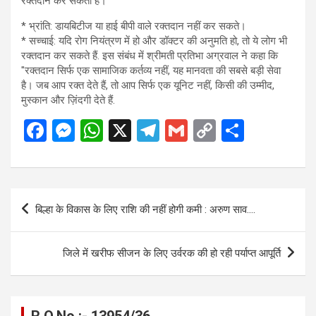
रक्तदान कर सकती हैं।
* भ्रांति: डायबिटीज या हाई बीपी वाले रक्तदान नहीं कर सकते।
* सच्चाई: यदि रोग नियंत्रण में हो और डॉक्टर की अनुमति हो, तो ये लोग भी
रक्तदान कर सकते हैं. इस संबंध में श्रीमती प्रतिभा अग्रवाल ने कहा कि
"रक्तदान सिर्फ एक सामाजिक कर्तव्य नहीं, यह मानवता की सबसे बड़ी सेवा
है। जब आप रक्त देते हैं, तो आप सिर्फ एक यूनिट नहीं, किसी की उम्मीद,
मुस्कान और ज़िंदगी देते हैं.
F
M
W
X
T
G
C
S
a
es
h
el
m
o
h
ce
se
at
e
ail
py
ar
b
n
s
gr
Li
e
Post
बिल्हा के विकास के लिए राशि की नहीं होगी कमी : अरुण साव….
o
g
A
a
n
navigation
o
er
p
m
k
जिले में खरीफ सीजन के लिए उर्वरक की हो रही पर्याप्त आपूर्ति
k
p
R.O.No :- 13954/36