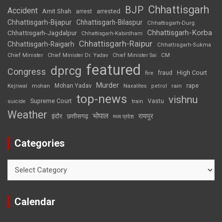
Chhattisgarh
BJP
Accident
Amit Shah
arrested
arrest
Chhattisgarh-Bijapur
Chhattisgarh-Bilaspur
Chhattisgarh-Durg
Chhattisgarh-Korba
Chhattisgarh-Jagdalpur
Chhattisgarh-Kabirdham
Chhattisgarh-Raipur
Chhattisgarh-Raigarh
Chhattisgarh-Sukma
CM
Chief Minister
Chief Minister Dr. Yadav
Chief Minister Sai
featured
dprcg
Congress
High Court
fire
fraud
Murder
rape
Mohan Yadav
Naxalites
rain
Kejriwal
mohan
petrol
top-news
vishnu
Supreme Court
Vastu
suicide
train
Weather
भोपाल
रायपुर
इंदौर
छत्तीसगढ़
मध्य प्रदेश
Categories
Categories
Calendar