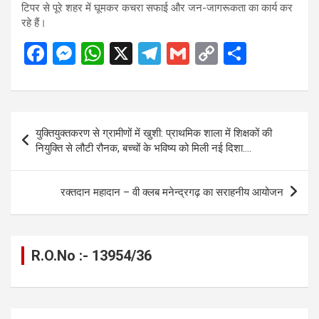
टिपर से पूरे शहर में घूमकर कचरा सफाई और जन-जागरूकता का कार्य कर
रहे हैं।
F
M
W
X
T
G
C
S
a
es
h
el
m
o
h
ce
se
at
e
ail
py
ar
b
n
s
gr
Li
e
Post
युक्तियुक्तकरण से ग्रामीणों में खुशी: प्राथमिक शाला में शिक्षकों की
o
g
A
a
n
navigation
नियुक्ति से लौटी रौनक, बच्चों के भविष्य को मिली नई दिशा….
o
er
p
m
k
k
p
रक्तदान महादान – वी क्लब मनेन्द्रगढ़ का सराहनीय आयोजन
R.O.No :- 13954/36