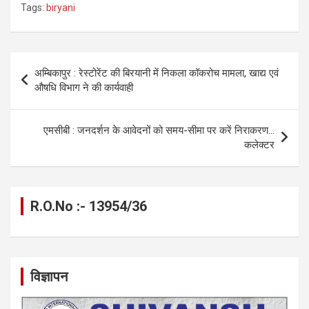
Tags:
biryani
ce
se
at
e
ail
py
ar
b
n
s
gr
Li
e
o
g
A
a
n
Post
अम्बिकापुर : रेस्टोरेंट की बिरयानी में निकला कॉकरोच मामला, खाद्य एवं
o
er
p
m
k
navigation
औषधि विभाग ने की कार्यवाही
k
p
एमसीबी : जनदर्शन के आवेदनों को समय-सीमा पर करें निराकरण…
कलेक्टर
R.O.No :- 13954/36
विज्ञापन