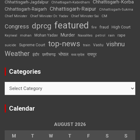
Chhattisgarh-Korba
Chhattisgarh-Jagdalpur
Chhattisgarh-Kabirdham
Chhattisgarh-Raipur
Chhattisgarh-Raigarh
Chhattisgarh-Sukma
CM
Chief Minister
Chief Minister Dr. Yadav
Chief Minister Sai
featured
dprcg
Congress
High Court
fire
fraud
Murder
rape
Mohan Yadav
Naxalites
rain
Kejriwal
mohan
petrol
top-news
vishnu
Supreme Court
Vastu
suicide
train
Weather
भोपाल
रायपुर
इंदौर
छत्तीसगढ़
मध्य प्रदेश
Categories
Categories
Calendar
AUGUST 2026
M
T
W
T
F
S
S