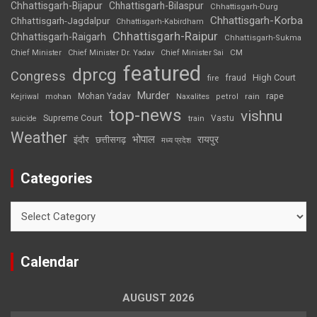
Chhattisgarh-Bijapur
Chhattisgarh-Bilaspur
Chhattisgarh-Durg
Chhattisgarh-Korba
Chhattisgarh-Jagdalpur
Chhattisgarh-Kabirdham
Chhattisgarh-Raipur
Chhattisgarh-Raigarh
Chhattisgarh-Sukma
CM
Chief Minister
Chief Minister Dr. Yadav
Chief Minister Sai
featured
dprcg
Congress
High Court
fire
fraud
Murder
rape
Mohan Yadav
Naxalites
rain
Kejriwal
mohan
petrol
top-news
vishnu
Supreme Court
Vastu
suicide
train
Weather
भोपाल
रायपुर
इंदौर
छत्तीसगढ़
मध्य प्रदेश
Categories
Categories
Calendar
AUGUST 2026