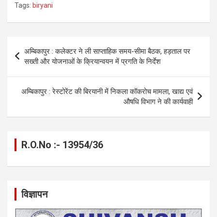
Tags:
biryani
ce
se
at
e
ail
py
ar
b
n
s
gr
Li
e
o
g
A
a
n
Post
अम्बिकापुर : कलेक्टर ने ली साप्ताहिक समय-सीमा बैठक, हड़ताल पर
o
er
p
m
k
navigation
सख्ती और योजनाओं के क्रियान्वयन में प्रगति के निर्देश
k
p
अम्बिकापुर : रेस्टोरेंट की बिरयानी में निकला कॉकरोच मामला, खाद्य एवं
औषधि विभाग ने की कार्यवाही
R.O.No :- 13954/36
विज्ञापन