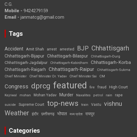
C.G.
Mobile -
9424279159
Email -
janmatcg@gmail.com
Tags
Chhattisgarh
BJP
Accident
Amit Shah
arrested
arrest
Chhattisgarh-Bijapur
Chhattisgarh-Bilaspur
Chhattisgarh-Durg
Chhattisgarh-Korba
Chhattisgarh-Jagdalpur
Chhattisgarh-Kabirdham
Chhattisgarh-Raipur
Chhattisgarh-Raigarh
Chhattisgarh-Sukma
CM
Chief Minister
Chief Minister Dr. Yadav
Chief Minister Sai
featured
dprcg
Congress
High Court
fire
fraud
Murder
rape
Mohan Yadav
Naxalites
rain
Kejriwal
mohan
petrol
top-news
vishnu
Supreme Court
Vastu
suicide
train
Weather
भोपाल
रायपुर
इंदौर
छत्तीसगढ़
मध्य प्रदेश
Categories