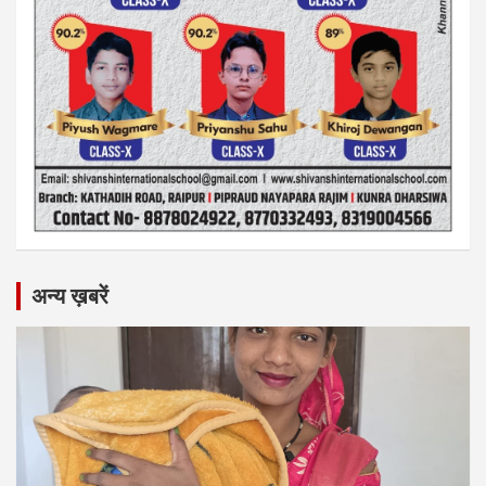
अन्य ख़बरें