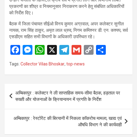
प्रकरणों का शीघ्र व नियमानुसार निराकरण करने हेतु संबंधित अधिकारियों
को निर्देश दिए।
बैठक में जिला पंचायत सीईओ विनय कुमार अग्रवाल, अपर कलेक्टर सुनील
नायक, राम सिंह ठाकुर, अमृत लाल ध्रुव, निगम कमिश्नर डी. एन. कश्यप, सर्व
एसडीएम सहित सभी विभागों के अधिकारी उपस्थित रहे।
F
M
W
X
T
G
C
S
a
es
h
el
m
o
h
Tags:
Collector Vilas Bhoskar
,
top-news
ce
se
at
e
ail
py
ar
b
n
s
gr
Li
e
o
g
A
a
n
Post
अम्बिकापुर : कलेक्टर ने ली साप्ताहिक समय-सीमा बैठक, हड़ताल पर
o
er
p
m
k
navigation
सख्ती और योजनाओं के क्रियान्वयन में प्रगति के निर्देश
k
p
अम्बिकापुर : रेस्टोरेंट की बिरयानी में निकला कॉकरोच मामला, खाद्य एवं
औषधि विभाग ने की कार्यवाही