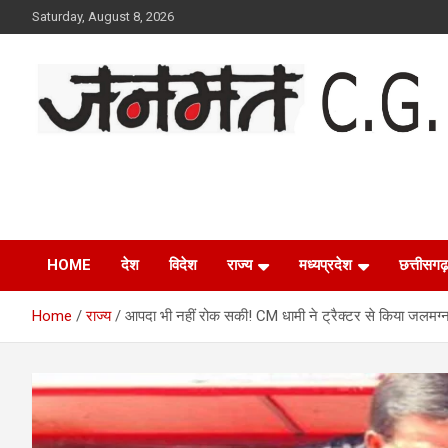
Skip
Saturday, August 8, 2026
to
content
Janmat CG
Voice of Chhattisgarh
HOME
देश
विदेश
राज्य
मध्यप्रदेश
छत्तीसगढ़
Home
राज्य
आपदा भी नहीं रोक सकी! CM धामी ने ट्रैक्टर से किया जलमग्न क