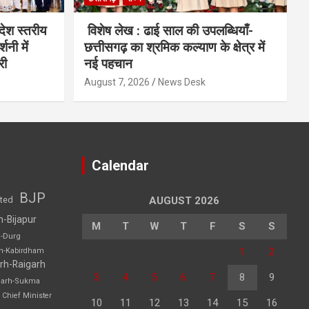
देश स्तरीय
विशेष लेख : ढाई साल की उपलब्धियाँ-
शनी में
छत्तीसगढ़ का श्रमिक कल्याण के क्षेत्र में
री
नई पहचान
August 7, 2026
News Desk
Calendar
BJP
sted
AUGUST 2026
h-Bijapur
M
T
W
T
F
S
S
h-Durg
1
2
rh-Kabirdham
rh-Raigarh
3
4
5
6
7
8
9
garh-Sukma
Chief Minister
10
11
12
13
14
15
16