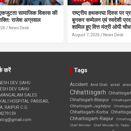
कजुटता सामाजिक विकास की
राष्ट्रीय हथकरघा दिवस पर प्र
क्ति: राजेश अग्रवाल
बुनकर सम्मेलन एवं स्वदेशी प्रदर्
शामिल हुए वित्त मंत्री ओपी चौध
026
News Desk
August 7, 2026
News Desk
क करें
Tags
ESH DEV SAHU
Accident
Amit Shah
arre
arrest
SH DEV SAHU
Chhattisgarh
Chhattisgar
MANGALAM SALES
Chhattisgarh-Bilaspur
Chhattisgar
ALI HOSPITAL PARISAR,
Chhattisgarh-Jagdalpur
Chhattisga
, RAIPUR C.G.
Chhattisgarh-Korba
Chhattisga
4279159
Chhattisgarh-Raipur
atcg@gmail.com
Chhattis
Chief Minister
Chief Minister Dr. Yadav