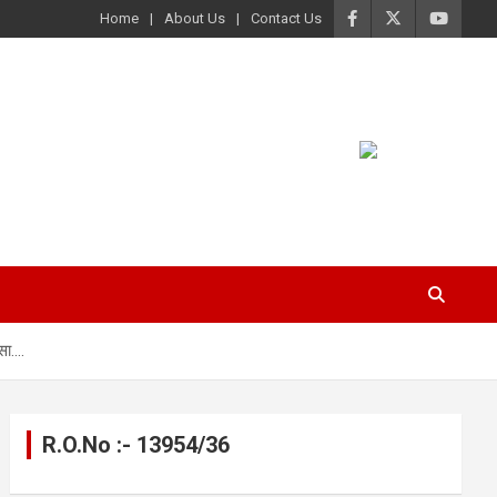
Home
About Us
Contact Us
सा….
R.O.No :- 13954/36