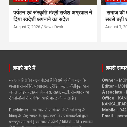
पर्यटन एवं संस्कृति मंत्री राजेश अग्रवाल ने
समाज की ए
दिया स्वदेशी अपनाने का संदेश
सबसे बड़ी श
August 7, 2026
News Desk
August 7, 2
हमारे बारे में
हमसे सम्पर्
यह एक हिंदी वेब न्यूज़ पोर्टल है जिसमें ब्रेकिंग न्यूज़ के
Owner -
MON
अलावा राजनीति, प्रशासन, ट्रेंडिंग न्यूज, बॉलीवुड, खेल
Editor -
MONE
जगत, लाइफस्टाइल, बिजनेस, सेहत, ब्यूटी, रोजगार तथा
Associate -
टेक्नोलॉजी से संबंधित खबरें पोस्ट की जाती है।
Office -
KANK
KANKALIPARA
Disclaimer - समाचार से सम्बंधित किसी भी तरह के
Mobile -
942
विवाद के लिए साइट के कुछ तत्वों में उपयोगकर्ताओं द्वारा
Email -
janm
प्रस्तुत सामग्री ( समाचार / फोटो / विडियो आदि ) शामिल