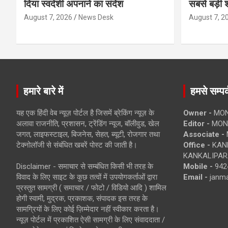
दिया स्वदेशी अपनाने का संदेश
सबसे बड़ी श
August 7, 2026
News Desk
August 7, 2
हमारे बारे में
हमसे सम्पर्
यह एक हिंदी वेब न्यूज़ पोर्टल है जिसमें ब्रेकिंग न्यूज़ के
Owner -
MON
अलावा राजनीति, प्रशासन, ट्रेंडिंग न्यूज, बॉलीवुड, खेल
Editor -
MONE
जगत, लाइफस्टाइल, बिजनेस, सेहत, ब्यूटी, रोजगार तथा
Associate -
टेक्नोलॉजी से संबंधित खबरें पोस्ट की जाती है।
Office -
KANK
KANKALIPARA
Disclaimer - समाचार से सम्बंधित किसी भी तरह के
Mobile -
942
विवाद के लिए साइट के कुछ तत्वों में उपयोगकर्ताओं द्वारा
Email -
janm
प्रस्तुत सामग्री ( समाचार / फोटो / विडियो आदि ) शामिल
होगी स्वामी, मुद्रक, प्रकाशक, संपादक इस तरह के
सामग्रियों के लिए कोई ज़िम्मेदार नहीं स्वीकार करता है।
न्यूज़ पोर्टल में प्रकाशित ऐसी सामग्री के लिए संवाददाता /