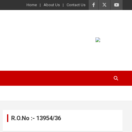
Home
About Us
Contact Us
R.O.No :- 13954/36