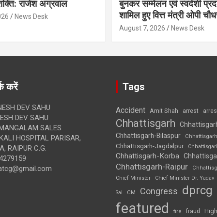
क्ति: राजेश अग्रवाल
बुनकर सम्मेलन एवं स्वदेशी प्रदर्
शामिल हुए वित्त मंत्री ओपी चौध
026
News Desk
August 7, 2026
News Desk
क करें
Tags
ESH DEV SAHU
Accident
Amit Shah
arre
arrest
SH DEV SAHU
Chhattisgarh
Chhattisgar
MANGALAM SALES
Chhattisgarh-Bilaspur
Chhattisgar
ALI HOSPITAL PARISAR,
Chhattisgarh-Jagdalpur
Chhattisga
, RAIPUR C.G.
Chhattisgarh-Korba
Chhattisga
4279159
Chhattisgarh-Raipur
atcg@gmail.com
Chhattis
Chief Minister
Chief Minister Dr. Yadav
dprcg
Congress
CM
Sai
featured
High
fire
fraud