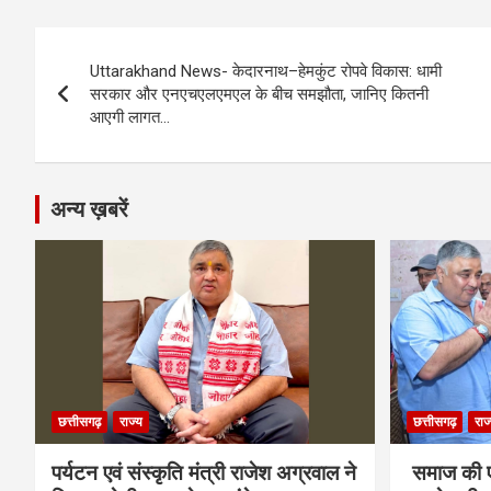
b
n
s
gr
Li
e
Post
o
g
A
a
n
Uttarakhand News- केदारनाथ–हेमकुंट रोपवे विकास: धामी
navigation
o
er
p
m
k
सरकार और एनएचएलएमएल के बीच समझौता, जानिए कितनी
आएगी लागत…
k
p
अन्य ख़बरें
छत्तीसगढ़
राज्य
छत्तीसगढ़
राज
पर्यटन एवं संस्कृति मंत्री राजेश अग्रवाल ने
समाज की ए