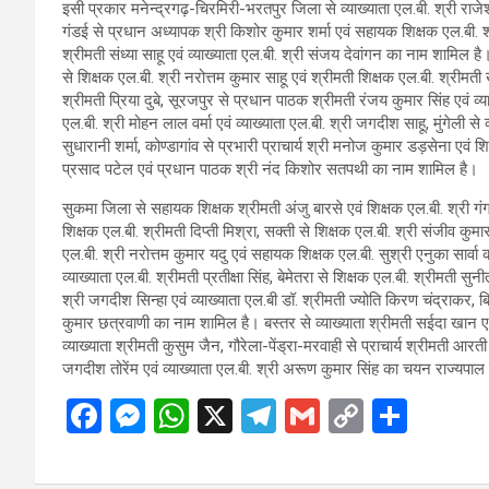
इसी प्रकार मनेन्द्रगढ़-चिरमिरी-भरतपुर जिला से व्याख्याता एल.बी. श्री रा
गंडई से प्रधान अध्यापक श्री किशोर कुमार शर्मा एवं सहायक शिक्षक एल.बी.
श्रीमती संध्या साहू एवं व्याख्याता एल.बी. श्री संजय देवांगन का नाम शामिल ह
से शिक्षक एल.बी. श्री नरोत्तम कुमार साहू एवं श्रीमती शिक्षक एल.बी. श्रीमत
श्रीमती प्रिया दुबे, सूरजपुर से प्रधान पाठक श्रीमती रंजय कुमार सिंह एवं व
एल.बी. श्री मोहन लाल वर्मा एवं व्याख्याता एल.बी. श्री जगदीश साहू, मुंगेली से 
सुधारानी शर्मा, कोण्डागांव से प्रभारी प्राचार्य श्री मनोज कुमार डड़सेना एव
प्रसाद पटेल एवं प्रधान पाठक श्री नंद किशोर सतपथी का नाम शामिल है।
सुकमा जिला से सहायक शिक्षक श्रीमती अंजु बारसे एवं शिक्षक एल.बी. श्री गं
शिक्षक एल.बी. श्रीमती दिप्ती मिश्रा, सक्ती से शिक्षक एल.बी. श्री संजीव कुमा
एल.बी. श्री नरोत्तम कुमार यदु एवं सहायक शिक्षक एल.बी. सुश्री एनुका सार्वा
व्याख्याता एल.बी. श्रीमती प्रतीक्षा सिंह, बेमेतरा से शिक्षक एल.बी. श्रीमती सु
श्री जगदीश सिन्हा एवं व्याख्याता एल.बी डॉ. श्रीमती ज्योति किरण चंद्राकर, ब
कुमार छत्रवाणी का नाम शामिल है। बस्तर से व्याख्याता श्रीमती सईदा खान एवं
व्याख्याता श्रीमती कुसुम जैन, गौरेला-पेंड्रा-मरवाही से प्राचार्य श्रीमती आर
जगदीश तोरेंम एवं व्याख्याता एल.बी. श्री अरूण कुमार सिंह का चयन राज्यपा
F
M
W
X
T
G
C
S
a
es
h
el
m
o
h
ce
se
at
e
ail
py
ar