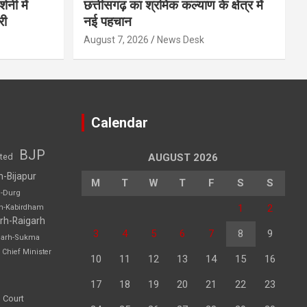
शनी में
छत्तीसगढ़ का श्रमिक कल्याण के क्षेत्र में
री
नई पहचान
August 7, 2026
News Desk
Calendar
BJP
sted
AUGUST 2026
h-Bijapur
M
T
W
T
F
S
S
h-Durg
1
2
rh-Kabirdham
rh-Raigarh
3
4
5
6
7
8
9
garh-Sukma
Chief Minister
10
11
12
13
14
15
16
17
18
19
20
21
22
23
 Court