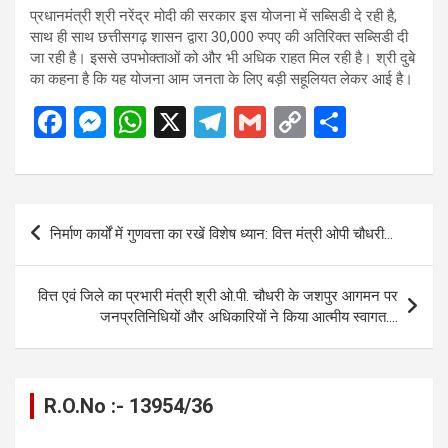
प्रधानमंत्री श्री नरेंद्र मोदी की सरकार इस योजना में सब्सिडी दे रही है,
साथ ही साथ छत्तीसगढ़ शासन द्वारा 30,000 रुपए की अतिरिक्त सब्सिडी दी
जा रही है। इससे उपभोक्ताओं को और भी अधिक राहत मिल रही है। श्री दुबे
का कहना है कि यह योजना आम जनता के लिए बड़ी सहूलियत लेकर आई है।
F
M
W
X
T
G
C
S
a
es
h
el
m
o
h
ce
se
at
e
ail
py
ar
b
n
s
gr
Li
e
Post
निर्माण कार्यों में गुणवत्ता का रखें विशेष ध्यान: वित्त मंत्री ओपी चौधरी…
o
g
A
a
n
navigation
o
er
p
m
k
वित्त एवं जिले का प्रभारी मंत्री श्री ओ.पी. चौधरी के जशपुर आगमन पर
k
p
जनप्रतिनिधियों और अधिकारियों ने किया आत्मीय स्वागत….
R.O.No :- 13954/36