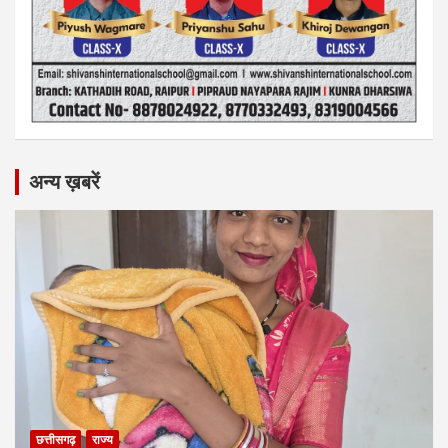
अन्य ख़बरें
छत्तीसगढ़
राज्य