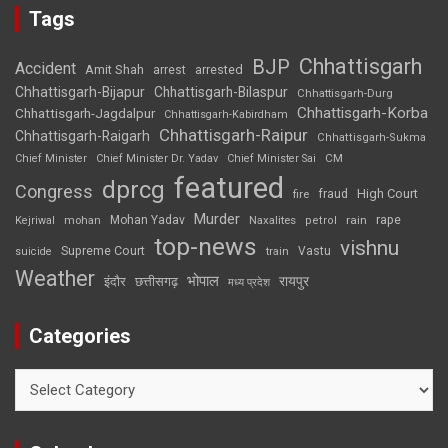
Tags
Chhattisgarh
BJP
Accident
Amit Shah
arrested
arrest
Chhattisgarh-Bijapur
Chhattisgarh-Bilaspur
Chhattisgarh-Durg
Chhattisgarh-Korba
Chhattisgarh-Jagdalpur
Chhattisgarh-Kabirdham
Chhattisgarh-Raipur
Chhattisgarh-Raigarh
Chhattisgarh-Sukma
CM
Chief Minister
Chief Minister Dr. Yadav
Chief Minister Sai
featured
dprcg
Congress
High Court
fire
fraud
Murder
rape
Mohan Yadav
Naxalites
rain
Kejriwal
mohan
petrol
top-news
vishnu
Supreme Court
Vastu
suicide
train
Weather
भोपाल
रायपुर
इंदौर
छत्तीसगढ़
मध्य प्रदेश
Categories
Categories