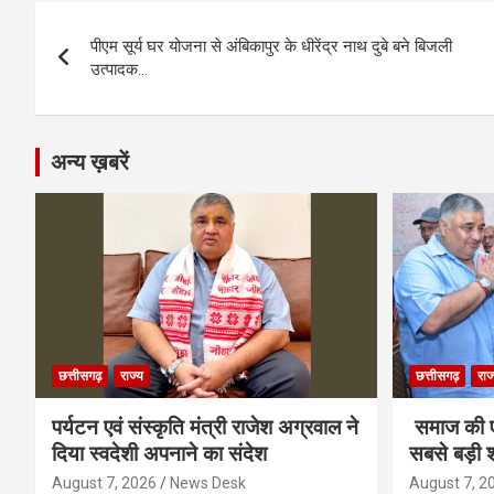
b
n
s
gr
Li
e
Post
o
g
A
a
n
पीएम सूर्य घर योजना से अंबिकापुर के धीरेंद्र नाथ दुबे बने बिजली
navigation
o
er
p
m
k
उत्पादक…
k
p
अन्य ख़बरें
छत्तीसगढ़
राज्य
छत्तीसगढ़
राज
पर्यटन एवं संस्कृति मंत्री राजेश अग्रवाल ने
समाज की ए
दिया स्वदेशी अपनाने का संदेश
सबसे बड़ी श
August 7, 2026
News Desk
August 7, 2