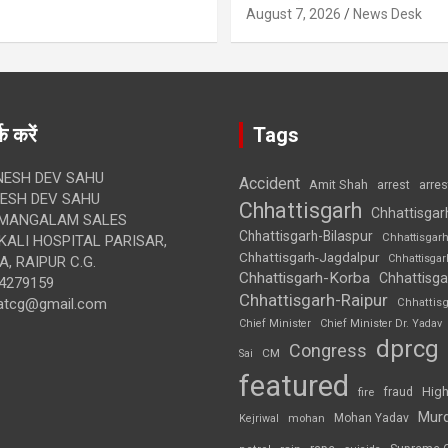
August 7, 2026
News Desk
क करें
Tags
ESH DEV SAHU
Accident
Amit Shah
arre
arrest
SH DEV SAHU
Chhattisgarh
Chhattisgar
MANGALAM SALES
Chhattisgarh-Bilaspur
Chhattisgar
ALI HOSPITAL PARISAR,
Chhattisgarh-Jagdalpur
Chhattisga
, RAIPUR C.G.
Chhattisgarh-Korba
Chhattisga
4279159
Chhattisgarh-Raipur
atcg@gmail.com
Chhattis
Chief Minister
Chief Minister Dr. Yadav
dprcg
Congress
CM
Sai
featured
High
fire
fraud
Mur
Mohan Yadav
Kejriwal
mohan