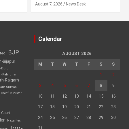
August 7, 2026
News Desk
Calendar
BJP
sted
AUGUST 2026
h-Bijapur
M
T
W
T
F
S
S
h-Durg
1
2
rh-Kabirdham
rh-Raigarh
3
4
5
6
7
8
9
garh-Sukma
Chief Minister
10
11
12
13
14
15
16
17
18
19
20
21
22
23
 Court
24
25
26
27
28
29
30
der
Naxalites
top-
31