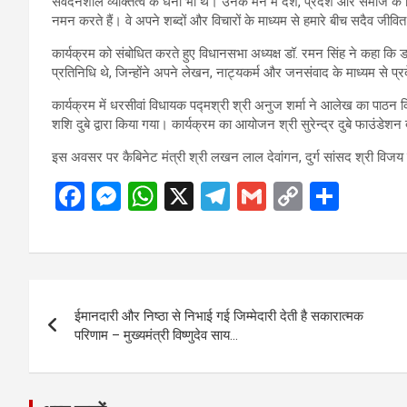
संवेदनशील व्यक्तित्व के धनी भी थे। उनके मन में देश, प्रदेश और समाज
नमन करते हैं। वे अपने शब्दों और विचारों के माध्यम से हमारे बीच सदैव जीवित 
कार्यक्रम को संबोधित करते हुए विधानसभा अध्यक्ष डॉ. रमन सिंह ने कहा कि डॉ.
प्रतिनिधि थे, जिन्होंने अपने लेखन, नाट्यकर्म और जनसंवाद के माध्यम से 
कार्यक्रम में धरसीवां विधायक पद्मश्री श्री अनुज शर्मा ने आलेख का पाठन किया
शशि दुबे द्वारा किया गया। कार्यक्रम का आयोजन श्री सुरेन्द्र दुबे फाउंडेशन 
इस अवसर पर कैबिनेट मंत्री श्री लखन लाल देवांगन, दुर्ग सांसद श्री विजय 
F
M
W
X
T
G
C
S
a
es
h
el
m
o
h
ce
se
at
e
ail
py
ar
b
n
s
gr
Li
e
Post
o
g
A
a
n
ईमानदारी और निष्ठा से निभाई गई जिम्मेदारी देती है सकारात्मक
navigation
o
er
p
m
k
परिणाम – मुख्यमंत्री विष्णुदेव साय…
k
p