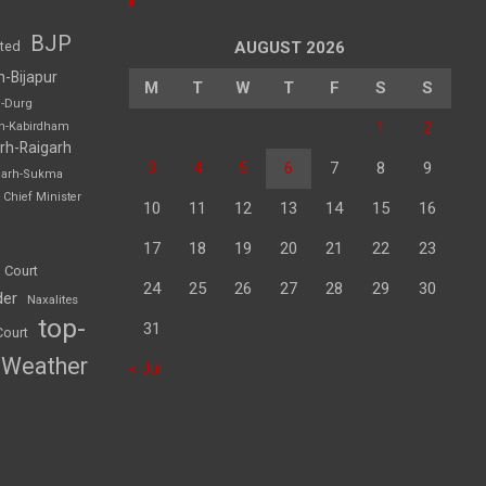
BJP
sted
AUGUST 2026
h-Bijapur
M
T
W
T
F
S
S
h-Durg
1
2
rh-Kabirdham
rh-Raigarh
3
4
5
6
7
8
9
garh-Sukma
Chief Minister
10
11
12
13
14
15
16
17
18
19
20
21
22
23
 Court
24
25
26
27
28
29
30
der
Naxalites
top-
31
Court
Weather
« Jul