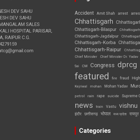
ESH DEV SAHU
Accident
Amit Shah
arre
arrest
SH DEV SAHU
Chhattisgarh
Chhattisgar
MANGALAM SALES
Chhattisgarh-Bilaspur
Chhattisgar
ALI HOSPITAL PARISAR,
Chhattisgarh-Jagdalpur
Chhattisga
, RAIPUR C.G.
Chhattisgarh-Korba
Chhattisga
4279159
Chhattisgarh-Raipur
atcg@gmail.com
Chhattis
Chief Minister
Chief Minister Dr. Yadav
dprcg
Congress
CM
Sai
featured
High
fire
fraud
Mur
Mohan Yadav
Kejriwal
mohan
rape
Supreme 
rain
petrol
suicide
news
vishnu
Vastu
train
भोपाल
रायपुर
इंदौर
छत्तीसगढ़
मध्य प्रदेश
Categories