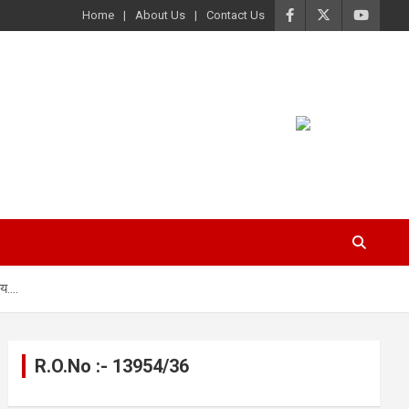
Home
About Us
Contact Us
ाय….
R.O.No :- 13954/36