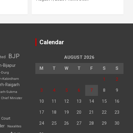
Calendar
BJP
sted
AUGUST 2026
h-Bijapur
M
T
W
T
F
S
S
h-Durg
1
2
rh-Kabirdham
rh-Raigarh
3
4
5
6
7
8
9
garh-Sukma
Chief Minister
10
11
12
13
14
15
16
17
18
19
20
21
22
23
 Court
24
25
26
27
28
29
30
der
Naxalites