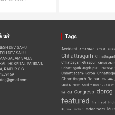
क करें
Tags
ESH DEV SAHU
Accident
Amit Shah
arre
arrest
SH DEV SAHU
Chhattisgarh
Chhattisgar
MANGALAM SALES
Chhattisgarh-Bilaspur
Chhattisgar
ALI HOSPITAL PARISAR,
Chhattisgarh-Jagdalpur
Chhattisga
, RAIPUR C.G.
Chhattisgarh-Korba
Chhattisga
4279159
Chhattisgarh-Raipur
atcg@gmail.com
Chhattis
Chief Minister
Chief Minister Dr. Yadav
dprcg
Congress
CM
Sai
featured
High
fire
fraud
Mur
Mohan Yadav
Kejriwal
mohan