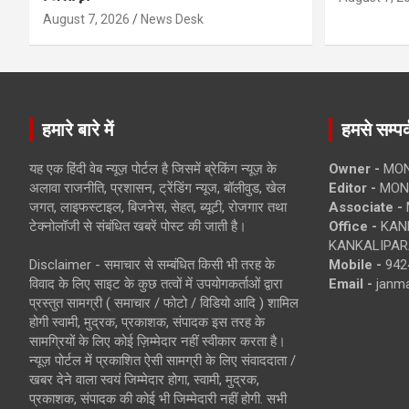
August 7, 2026
News Desk
हमारे बारे में
हमसे सम्पर्
यह एक हिंदी वेब न्यूज़ पोर्टल है जिसमें ब्रेकिंग न्यूज़ के
Owner -
MON
अलावा राजनीति, प्रशासन, ट्रेंडिंग न्यूज, बॉलीवुड, खेल
Editor -
MONE
जगत, लाइफस्टाइल, बिजनेस, सेहत, ब्यूटी, रोजगार तथा
Associate -
टेक्नोलॉजी से संबंधित खबरें पोस्ट की जाती है।
Office -
KANK
KANKALIPARA
Disclaimer - समाचार से सम्बंधित किसी भी तरह के
Mobile -
942
विवाद के लिए साइट के कुछ तत्वों में उपयोगकर्ताओं द्वारा
Email -
janm
प्रस्तुत सामग्री ( समाचार / फोटो / विडियो आदि ) शामिल
होगी स्वामी, मुद्रक, प्रकाशक, संपादक इस तरह के
सामग्रियों के लिए कोई ज़िम्मेदार नहीं स्वीकार करता है।
न्यूज़ पोर्टल में प्रकाशित ऐसी सामग्री के लिए संवाददाता /
खबर देने वाला स्वयं जिम्मेदार होगा, स्वामी, मुद्रक,
प्रकाशक, संपादक की कोई भी जिम्मेदारी नहीं होगी. सभी