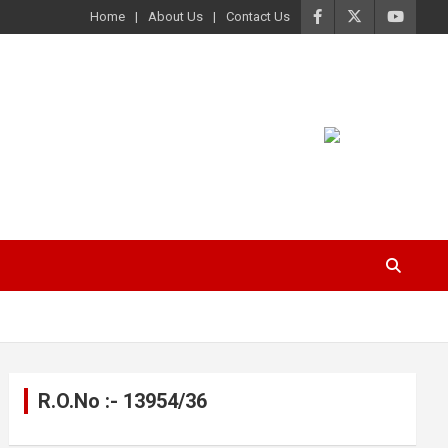
Home
About Us
Contact Us
R.O.No :- 13954/36