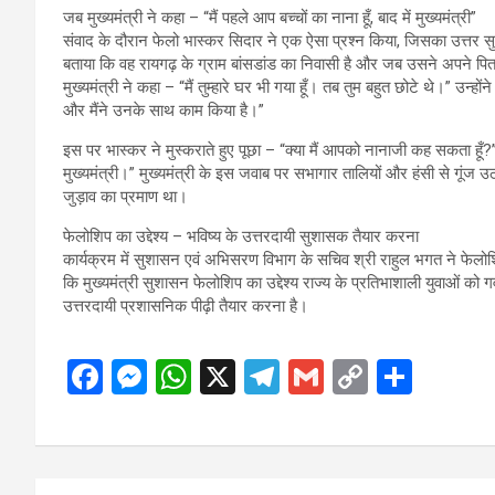
जब मुख्यमंत्री ने कहा – “मैं पहले आप बच्चों का नाना हूँ, बाद में मुख्यमंत्री”
संवाद के दौरान फेलो भास्कर सिदार ने एक ऐसा प्रश्न किया, जिसका उत्तर सु
बताया कि वह रायगढ़ के ग्राम बांसडांड का निवासी है और जब उसने अपने पिता
मुख्यमंत्री ने कहा – “मैं तुम्हारे घर भी गया हूँ। तब तुम बहुत छोटे थे।” उन्होंन
और मैंने उनके साथ काम किया है।”
इस पर भास्कर ने मुस्कराते हुए पूछा – “क्या मैं आपको नानाजी कह सकता हूँ?” मुख्
मुख्यमंत्री।” मुख्यमंत्री के इस जवाब पर सभागार तालियों और हंसी से गूंज
जुड़ाव का प्रमाण था।
फेलोशिप का उद्देश्य – भविष्य के उत्तरदायी सुशासक तैयार करना
कार्यक्रम में सुशासन एवं अभिसरण विभाग के सचिव श्री राहुल भगत ने फेलोशिप
कि मुख्यमंत्री सुशासन फेलोशिप का उद्देश्य राज्य के प्रतिभाशाली युवाओं को 
उत्तरदायी प्रशासनिक पीढ़ी तैयार करना है।
F
M
W
X
T
G
C
S
a
es
h
el
m
o
h
ce
se
at
e
ail
py
ar
b
n
s
gr
Li
e