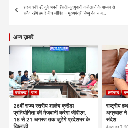
Post
o
g
A
a
n
हास्य कवि डॉ. दुबे अपनी हँसती-गुदगुदाती कविताओं के माध्यम से
navigation
o
er
p
m
k
सदैव रहेंगे हमारे बीच जीवित – मुख्यमंत्री विष्णु देव साय….
k
p
अन्य ख़बरें
छत्तीसगढ़
राज्य
छत्तीसगढ़
राज
26वीं राज्य स्तरीय शालेय क्रीड़ा
राष्ट्रीय ह
प्रतियोगिता की मेजबानी करेगा जीपीएम,
अग्रवाल ने 
18 से 21 अगस्त तक जुटेंगे प्रदेशभर के
संदेश
खिलाड़ी
August 7, 2