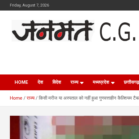
Skip
Friday, August 7, 2026
to
content
Janmat CG
Voice of Chhattisgarh
HOME
देश
विदेश
राज्य
मध्यप्रदेश
छत्तीसगढ़
Home
राज्य
किसी मरीज या अस्पताल को नहीं हुआ गुणवत्ताहीन कैल्शियम टै