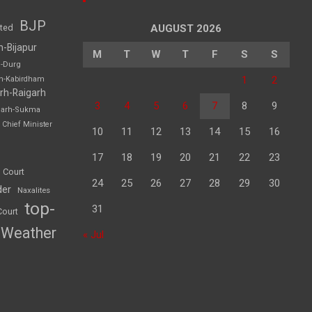
BJP
sted
AUGUST 2026
h-Bijapur
M
T
W
T
F
S
S
h-Durg
1
2
rh-Kabirdham
rh-Raigarh
3
4
5
6
7
8
9
garh-Sukma
Chief Minister
10
11
12
13
14
15
16
17
18
19
20
21
22
23
 Court
24
25
26
27
28
29
30
der
Naxalites
top-
31
Court
Weather
« Jul