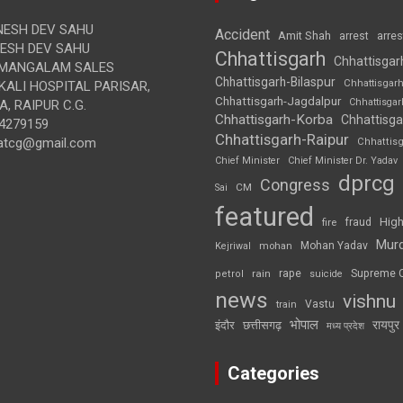
ESH DEV SAHU
Accident
Amit Shah
arre
arrest
SH DEV SAHU
Chhattisgarh
Chhattisgar
MANGALAM SALES
Chhattisgarh-Bilaspur
Chhattisgar
ALI HOSPITAL PARISAR,
Chhattisgarh-Jagdalpur
Chhattisga
, RAIPUR C.G.
Chhattisgarh-Korba
Chhattisga
4279159
Chhattisgarh-Raipur
atcg@gmail.com
Chhattis
Chief Minister
Chief Minister Dr. Yadav
dprcg
Congress
CM
Sai
featured
High
fire
fraud
Mur
Mohan Yadav
Kejriwal
mohan
rape
Supreme 
rain
petrol
suicide
news
vishnu
Vastu
train
भोपाल
रायपुर
इंदौर
छत्तीसगढ़
मध्य प्रदेश
Categories