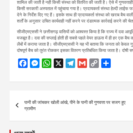
शामिल की जाती है नही किसी संस्था को वितरित की जाती है। ऐसे में गुणवत्त
किसी सरकारी अस्पताल में पहुंचाया गया है। प्रदायकर्ता संस्था हेल्दी लाईफ 
देने के निर्देश दिए गए हैं। इसके साथ ही प्रदायकर्ता संस्था को खराब बैच वाल
शर्तों के अनुसार उचित कार्यवाही नहीं करने पर दंडात्मक कार्रवाई करने की च
सीजीएमएससी ने छत्तीसगढ़ वासियों को आश्वस्त किया है कि राज्य में दवा आपूर्ति
मजबूत है। दवा की सप्लाई होती ही सबसे पहले वेयर हाऊस में ही हर एक बैच का 
लैबों में कराया जाता है। सीजीएमएससी ने यह भी बताया कि जनता को केवल गुणव
दोषपूर्ण बैच को तुरंत रोककर इसका वितरण प्रतिबंधित किया जाता है। दोषी सप्ल
F
M
W
X
T
G
C
S
a
es
h
el
m
o
h
ce
se
at
e
ail
py
ar
b
n
s
gr
Li
e
Post
o
g
A
a
n
पानी की जांचकर खोली आंखे, पीने के पानी की गुणवत्ता पर सजग हुए
navigation
o
er
p
m
k
ग्रामीण
k
p