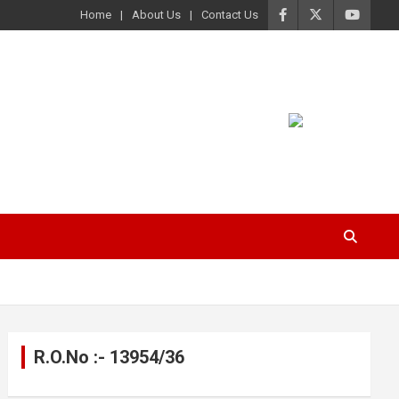
Home
About Us
Contact Us
R.O.No :- 13954/36