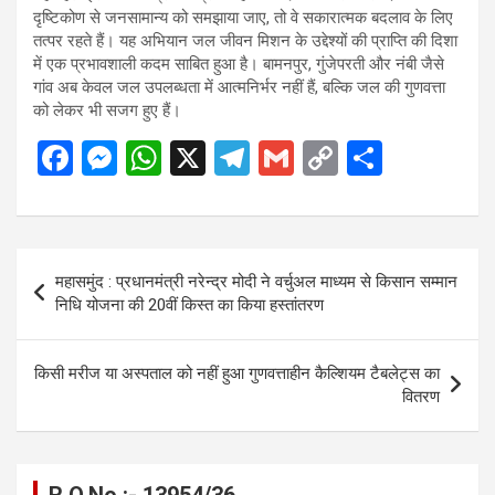
दृष्टिकोण से जनसामान्य को समझाया जाए, तो वे सकारात्मक बदलाव के लिए
तत्पर रहते हैं। यह अभियान जल जीवन मिशन के उद्देश्यों की प्राप्ति की दिशा
में एक प्रभावशाली कदम साबित हुआ है। बामनपुर, गुंजेपरती और नंबी जैसे
गांव अब केवल जल उपलब्धता में आत्मनिर्भर नहीं हैं, बल्कि जल की गुणवत्ता
को लेकर भी सजग हुए हैं।
F
M
W
X
T
G
C
S
a
es
h
el
m
o
h
ce
se
at
e
ail
py
ar
b
n
s
gr
Li
e
Post
महासमुंद : प्रधानमंत्री नरेन्द्र मोदी ने वर्चुअल माध्यम से किसान सम्मान
o
g
A
a
n
navigation
निधि योजना की 20वीं किस्त का किया हस्तांतरण
o
er
p
m
k
k
p
किसी मरीज या अस्पताल को नहीं हुआ गुणवत्ताहीन कैल्शियम टैबलेट्स का
वितरण
R.O.No :- 13954/36