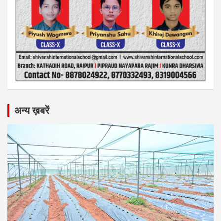
अन्य ख़बरें