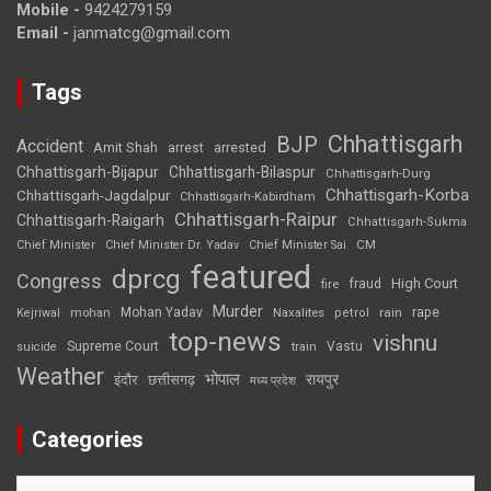
Mobile -
9424279159
Email -
janmatcg@gmail.com
Tags
Chhattisgarh
BJP
Accident
Amit Shah
arrested
arrest
Chhattisgarh-Bijapur
Chhattisgarh-Bilaspur
Chhattisgarh-Durg
Chhattisgarh-Korba
Chhattisgarh-Jagdalpur
Chhattisgarh-Kabirdham
Chhattisgarh-Raipur
Chhattisgarh-Raigarh
Chhattisgarh-Sukma
CM
Chief Minister
Chief Minister Dr. Yadav
Chief Minister Sai
featured
dprcg
Congress
High Court
fire
fraud
Murder
rape
Mohan Yadav
Naxalites
rain
Kejriwal
mohan
petrol
top-news
vishnu
Supreme Court
Vastu
suicide
train
Weather
भोपाल
रायपुर
इंदौर
छत्तीसगढ़
मध्य प्रदेश
Categories
Categories