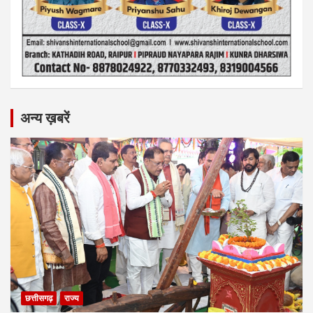
अन्य ख़बरें
छत्तीसगढ़
राज्य