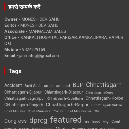
हमसे सम्पर्क करें
Owner -
MONESH DEV SAHU
Editor -
MONESH DEV SAHU
Associate -
MANGALAM SALES
Office -
KANKALI HOSPITAL PARISAR, KANKALIPARA, RAIPUR
C.G.
Mobile -
9424279159
Email -
janmatcg@gmail.com
Tags
Chhattisgarh
BJP
Accident
Amit Shah
arrested
arrest
Chhattisgarh-Bijapur
Chhattisgarh-Bilaspur
Chhattisgarh-Durg
Chhattisgarh-Korba
Chhattisgarh-Jagdalpur
Chhattisgarh-Kabirdham
Chhattisgarh-Raipur
Chhattisgarh-Raigarh
Chhattisgarh-Sukma
CM
Chief Minister
Chief Minister Dr. Yadav
Chief Minister Sai
featured
dprcg
Congress
High Court
fire
fraud
Murder
rape