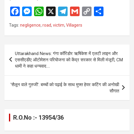
F
M
W
X
T
G
C
S
a
es
h
el
m
o
h
Tags:
negligence
,
road
,
victim
,
Villagers
ce
se
at
e
ail
py
ar
b
n
s
gr
Li
e
o
g
A
a
n
Post
Uttarakhand News: गंगा कॉरिडोर ऋषिकेश में एलटी लाइन और
o
er
p
m
k
navigation
एससीएडीए ऑटोमेशन परियोजना को केंद्र सरकार से मिली मंजूरी, CM
k
p
धामी ने कहा धन्यवाद….
‘सैलून वाले गुरुजी’: बच्चों को पढ़ाई के साथ मुफ्त हेयर कटिंग की अनोखी
सौगात
R.O.No :- 13954/36