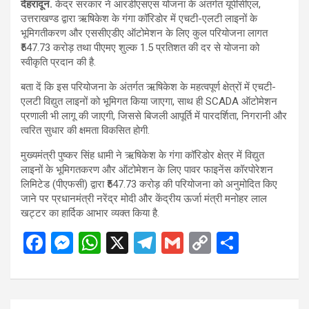
देहरादून.
केंद्र सरकार ने आरडीएसएस योजना के अंतर्गत यूपीसीएल,
उत्तराखण्ड द्वारा ऋषिकेश के गंगा कॉरिडोर में एचटी-एलटी लाइनों के
भूमिगतीकरण और एससीएडीए ऑटोमेशन के लिए कुल परियोजना लागत
₹547.73 करोड़ तथा पीएमए शुल्क 1.5 प्रतिशत की दर से योजना को
स्वीकृति प्रदान की है.
बता दें कि इस परियोजना के अंतर्गत ऋषिकेश के महत्वपूर्ण क्षेत्रों में एचटी-
एलटी विद्युत लाइनों को भूमिगत किया जाएगा, साथ ही SCADA ऑटोमेशन
प्रणाली भी लागू की जाएगी, जिससे बिजली आपूर्ति में पारदर्शिता, निगरानी और
त्वरित सुधार की क्षमता विकसित होगी.
मुख्यमंत्री पुष्कर सिंह धामी ने ऋषिकेश के गंगा कॉरिडोर क्षेत्र में विद्युत
लाइनों के भूमिगतकरण और ऑटोमेशन के लिए पावर फाइनेंस कॉरपोरेशन
लिमिटेड (पीएफसी) द्वारा ₹547.73 करोड़ की परियोजना को अनुमोदित किए
जाने पर प्रधानमंत्री नरेंद्र मोदी और केंद्रीय ऊर्जा मंत्री मनोहर लाल
खट्टर का हार्दिक आभार व्यक्त किया है.
F
M
W
X
T
G
C
S
a
es
h
el
m
o
h
ce
se
at
e
ail
py
ar
b
n
s
gr
Li
e