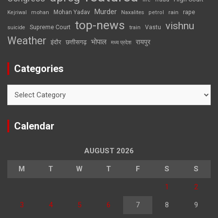
Murder
rape
Mohan Yadav
Naxalites
rain
Kejriwal
mohan
petrol
top-news
vishnu
Supreme Court
Vastu
suicide
train
Weather
भोपाल
रायपुर
इंदौर
छत्तीसगढ़
मध्य प्रदेश
Categories
Categories
Calendar
AUGUST 2026
M
T
W
T
F
S
S
1
2
3
4
5
6
7
8
9