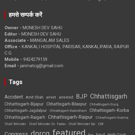
हमसे सम्पर्क करें
Owner -
MONESH DEV SAHU
Editor -
MONESH DEV SAHU
Associate -
MANGALAM SALES
Office -
KANKALI HOSPITAL PARISAR, KANKALIPARA, RAIPUR
C.G.
Mobile -
9424279159
Email -
janmatcg@gmail.com
Tags
Chhattisgarh
BJP
Accident
Amit Shah
arrested
arrest
Chhattisgarh-Bijapur
Chhattisgarh-Bilaspur
Chhattisgarh-Durg
Chhattisgarh-Korba
Chhattisgarh-Jagdalpur
Chhattisgarh-Kabirdham
Chhattisgarh-Raipur
Chhattisgarh-Raigarh
Chhattisgarh-Sukma
CM
Chief Minister
Chief Minister Dr. Yadav
Chief Minister Sai
featured
dprcg
Congress
High Court
fire
fraud