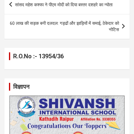
Post
सांसद महेश कश्यप ने पीएम मोदी को दिया बस्तर दशहरे का न्योता
o
g
A
a
n
navigation
o
er
p
m
k
60 लाख की सड़क बनी दलदल: गड्ढों और झाड़ियों में समाई, ठेकेदार को
k
p
नोटिस
R.O.No :- 13954/36
विज्ञापन